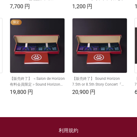
ト
通
7,700
円
通
1,200
円
常
常
価
価
限定
格
格
【販売終了】 ＜Salon de Horizon
【販売終了】 Sound Horizon
【
有料会員限定＞Sound Horizon
7.5th or 8.5th Story Concert『絵
7
7.5th or 8.5th Story Concert『絵
馬に願ひを！』～大神再臨祭～
通
19,800
円
通
20,900
円
馬に願ひを！』～大神再臨祭～
写真集 ＜左右 参詣せり＞
常
常
写真集 ＜左右 参詣せり＞
価
価
格
格
利用規約