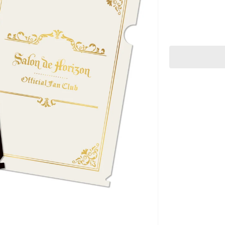
売】
＜
会
員
限
定
＞
Salon
de
Horizon
ク
リ
ア
フ
ァ
イ
ル
セ
ッ