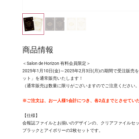
モ
ー
ダ
ル
で
メ
デ
商品情報
ィ
ア
(1)
＜Salon de Horizon 有料会員限定＞
を
2025年1月10日(金)～2025年2月3日(月)の期間で受注販売を行
開
ット」を通常販売いたします！
く
（通常販売は数量に限りがございますのでご注意ください
※ご注文は、お一人様1会計につき、各2点までとさせてい
【仕様】
会報誌ファイルとお揃いのデザインの、クリアファイルセ
ブラックとアイボリーの2枚セットです。