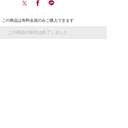
売】
＜
会
この商品は有料会員のみご購入できます
員
限
この商品の販売は終了しました
定
＞
Salon
de
Horizon
ク
リ
ア
フ
ァ
イ
ル
セ
ッ