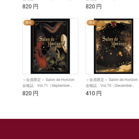
2024）
通
820
円
通
820
円
常
常
価
価
限定
限定
格
格
＜会員限定＞ Salon de Horizon
＜会員限定＞ Salon de Horizon
会報誌 Vol.71（September
会報誌 Vol.70（December
2024）
2023）
通
820
円
通
410
円
常
常
価
価
格
格