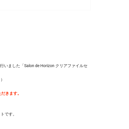
ト
の
数
量
を
減
ら
す
いました「Salon de Horizon クリアファイルセ
。）
ただきます。
ットです。