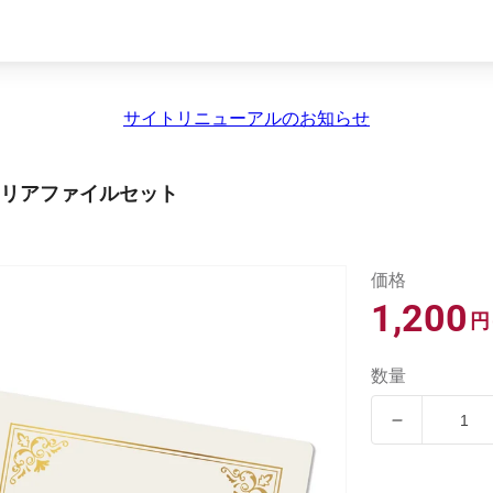
サイトリニューアルのお知らせ
n クリアファイルセット
価格
通
1,200
円
常
数量
価
【通
格
常
販