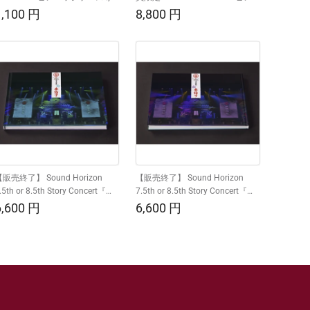
用台座（単品）
ッジケース
通
1,100
円
通
8,800
円
常
常
価
価
格
格
販売終了】 Sound Horizon
【販売終了】 Sound Horizon
.5th or 8.5th Story Concert『絵
7.5th or 8.5th Story Concert『絵
馬に願ひを！』～大神再臨祭～
馬に願ひを！』～大神再臨祭～
通
6,600
円
通
6,600
円
写真集 ＜右 参詣す＞
写真集 ＜左 参詣す＞
常
常
価
価
格
格