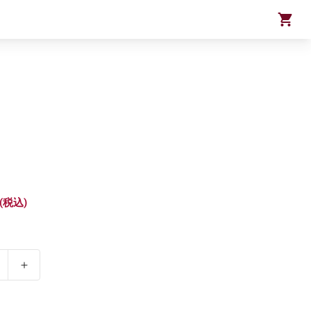
カ
ー
ト
(税込)
【通
常
販